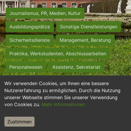
Journalismus, PR, Medien, Kultur
Ausbildungsplätze
Sonstige Dienstleistungen
Sicherheitsdienste
Management, Beratung
Praktika, Werkstudenten, Abschlussarbeiten
Personalwesen
Assistenz, Sekretariat
Hilfskräfte, Aushilfs- und Nebenjobs
Wir verwenden Cookies, um Ihnen eine bessere
Nutzererfahrung zu ermöglichen. Durch die Nutzung
Einkauf, Logistik, Materialwirtschaft
unserer Webseite stimmen Sie unserer Verwendung
von Cookies zu.
Mehr Informationen
Weiterbildung, Studium, duale Ausbildung
Tourismus
Rechtswesen
IT, Software
Zustimmen