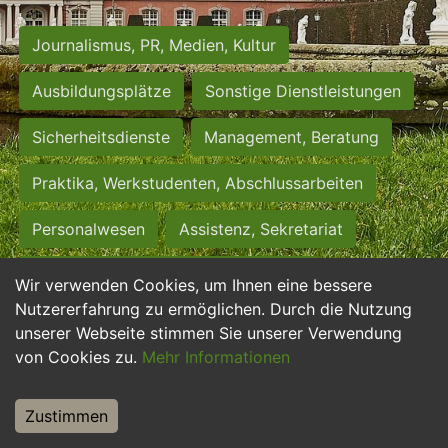
Journalismus, PR, Medien, Kultur
Ausbildungsplätze
Sonstige Dienstleistungen
Sicherheitsdienste
Management, Beratung
Praktika, Werkstudenten, Abschlussarbeiten
Personalwesen
Assistenz, Sekretariat
Hilfskräfte, Aushilfs- und Nebenjobs
Wir verwenden Cookies, um Ihnen eine bessere
Nutzererfahrung zu ermöglichen. Durch die Nutzung
Einkauf, Logistik, Materialwirtschaft
unserer Webseite stimmen Sie unserer Verwendung
von Cookies zu.
Mehr Informationen
Weiterbildung, Studium, duale Ausbildung
Tourismus
Rechtswesen
IT, Software
Zustimmen