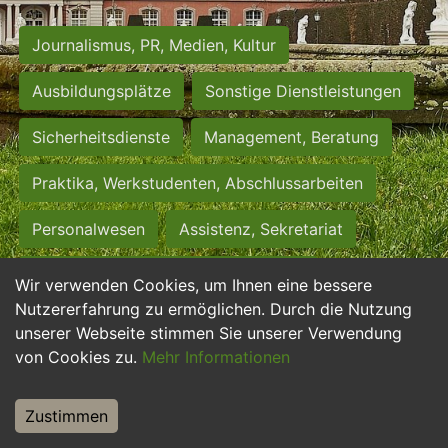
Journalismus, PR, Medien, Kultur
Ausbildungsplätze
Sonstige Dienstleistungen
Sicherheitsdienste
Management, Beratung
Praktika, Werkstudenten, Abschlussarbeiten
Personalwesen
Assistenz, Sekretariat
Hilfskräfte, Aushilfs- und Nebenjobs
Wir verwenden Cookies, um Ihnen eine bessere
Nutzererfahrung zu ermöglichen. Durch die Nutzung
Einkauf, Logistik, Materialwirtschaft
unserer Webseite stimmen Sie unserer Verwendung
von Cookies zu.
Mehr Informationen
Weiterbildung, Studium, duale Ausbildung
Tourismus
Rechtswesen
IT, Software
Zustimmen