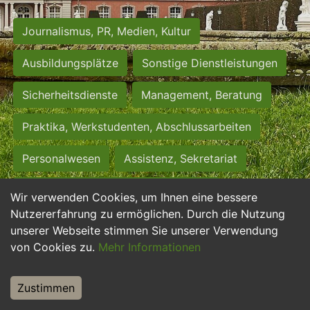
Journalismus, PR, Medien, Kultur
Ausbildungsplätze
Sonstige Dienstleistungen
Sicherheitsdienste
Management, Beratung
Praktika, Werkstudenten, Abschlussarbeiten
Personalwesen
Assistenz, Sekretariat
Hilfskräfte, Aushilfs- und Nebenjobs
Wir verwenden Cookies, um Ihnen eine bessere
Nutzererfahrung zu ermöglichen. Durch die Nutzung
Einkauf, Logistik, Materialwirtschaft
unserer Webseite stimmen Sie unserer Verwendung
von Cookies zu.
Mehr Informationen
Weiterbildung, Studium, duale Ausbildung
Tourismus
Rechtswesen
IT, Software
Zustimmen