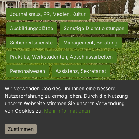
Journalismus, PR, Medien, Kultur
Ausbildungsplätze
Sonstige Dienstleistungen
Sicherheitsdienste
Management, Beratung
Praktika, Werkstudenten, Abschlussarbeiten
Personalwesen
Assistenz, Sekretariat
Hilfskräfte, Aushilfs- und Nebenjobs
Wir verwenden Cookies, um Ihnen eine bessere
Nutzererfahrung zu ermöglichen. Durch die Nutzung
Einkauf, Logistik, Materialwirtschaft
unserer Webseite stimmen Sie unserer Verwendung
von Cookies zu.
Mehr Informationen
Weiterbildung, Studium, duale Ausbildung
Tourismus
Rechtswesen
IT, Software
Zustimmen