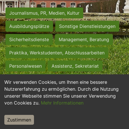
Journalismus, PR, Medien, Kultur
Ausbildungsplätze
Sonstige Dienstleistungen
Sicherheitsdienste
Management, Beratung
Praktika, Werkstudenten, Abschlussarbeiten
Personalwesen
Assistenz, Sekretariat
Hilfskräfte, Aushilfs- und Nebenjobs
Wir verwenden Cookies, um Ihnen eine bessere
Nutzererfahrung zu ermöglichen. Durch die Nutzung
Einkauf, Logistik, Materialwirtschaft
unserer Webseite stimmen Sie unserer Verwendung
von Cookies zu.
Mehr Informationen
Weiterbildung, Studium, duale Ausbildung
Tourismus
Rechtswesen
IT, Software
Zustimmen