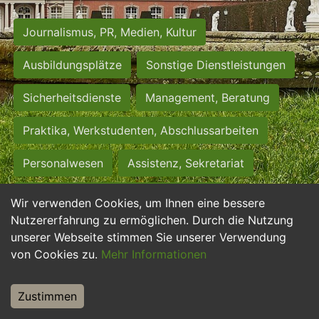
Journalismus, PR, Medien, Kultur
Ausbildungsplätze
Sonstige Dienstleistungen
Sicherheitsdienste
Management, Beratung
Praktika, Werkstudenten, Abschlussarbeiten
Personalwesen
Assistenz, Sekretariat
Hilfskräfte, Aushilfs- und Nebenjobs
Wir verwenden Cookies, um Ihnen eine bessere
Nutzererfahrung zu ermöglichen. Durch die Nutzung
Einkauf, Logistik, Materialwirtschaft
unserer Webseite stimmen Sie unserer Verwendung
von Cookies zu.
Mehr Informationen
Weiterbildung, Studium, duale Ausbildung
Tourismus
Rechtswesen
IT, Software
Zustimmen