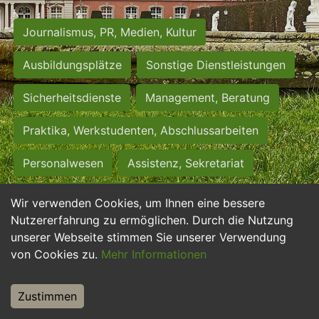
Journalismus, PR, Medien, Kultur
Ausbildungsplätze
Sonstige Dienstleistungen
Sicherheitsdienste
Management, Beratung
Praktika, Werkstudenten, Abschlussarbeiten
Personalwesen
Assistenz, Sekretariat
Hilfskräfte, Aushilfs- und Nebenjobs
Wir verwenden Cookies, um Ihnen eine bessere
Nutzererfahrung zu ermöglichen. Durch die Nutzung
Einkauf, Logistik, Materialwirtschaft
unserer Webseite stimmen Sie unserer Verwendung
von Cookies zu.
Mehr Informationen
Weiterbildung, Studium, duale Ausbildung
Tourismus
Rechtswesen
IT, Software
Zustimmen