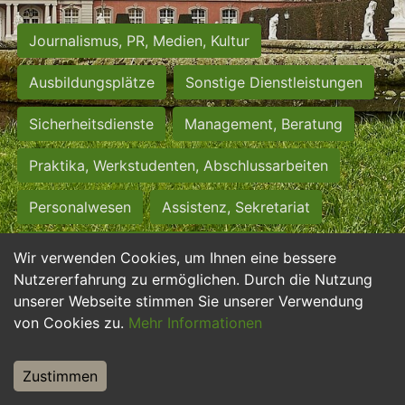
Journalismus, PR, Medien, Kultur
Ausbildungsplätze
Sonstige Dienstleistungen
Sicherheitsdienste
Management, Beratung
Praktika, Werkstudenten, Abschlussarbeiten
Personalwesen
Assistenz, Sekretariat
Hilfskräfte, Aushilfs- und Nebenjobs
Wir verwenden Cookies, um Ihnen eine bessere
Nutzererfahrung zu ermöglichen. Durch die Nutzung
Einkauf, Logistik, Materialwirtschaft
unserer Webseite stimmen Sie unserer Verwendung
von Cookies zu.
Mehr Informationen
Weiterbildung, Studium, duale Ausbildung
Tourismus
Rechtswesen
IT, Software
Zustimmen