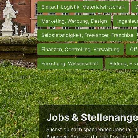
Einkauf, Logistik, Materialwirtschaft
W
Marketing, Werbung, Design
Ingenieu
Selbstständigkeit, Freelancer, Franchise
Finanzen, Controlling, Verwaltung
Öff
Forschung, Wissenschaft
Bildung, Erz
Jobs & Stellenange
Suchst du nach spannenden Jobs in Trie
Branchen. Egal, ob du eine Position im 