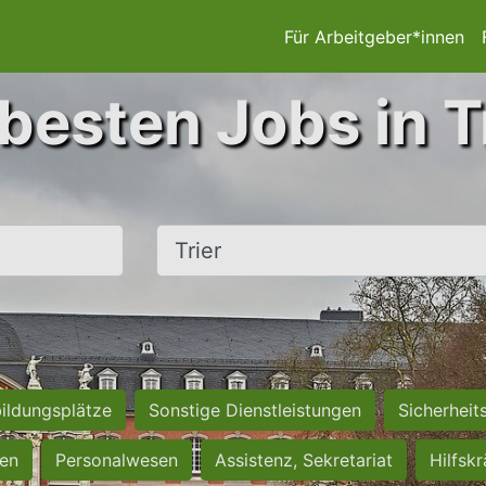
Für Arbeitgeber*innen
besten Jobs in T
Ort, Stadt
ildungsplätze
Sonstige Dienstleistungen
Sicherheit
ten
Personalwesen
Assistenz, Sekretariat
Hilfsk