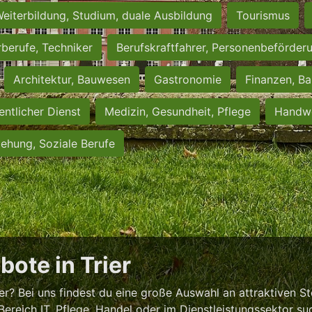
eiterbildung, Studium, duale Ausbildung
Tourismus
rberufe, Techniker
Berufskraftfahrer, Personenbeförder
Architektur, Bauwesen
Gastronomie
Finanzen, Ba
entlicher Dienst
Medizin, Gesundheit, Pflege
Handwe
iehung, Soziale Berufe
bote in Trier
r? Bei uns findest du eine große Auswahl an attraktiven S
Bereich IT, Pflege, Handel oder im Dienstleistungssektor su