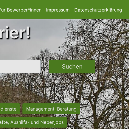
Für Bewerber*innen
Impressum
Datenschutzerklärung
rier!
Suchen
sdienste
Management, Beratung
räfte, Aushilfs- und Nebenjobs