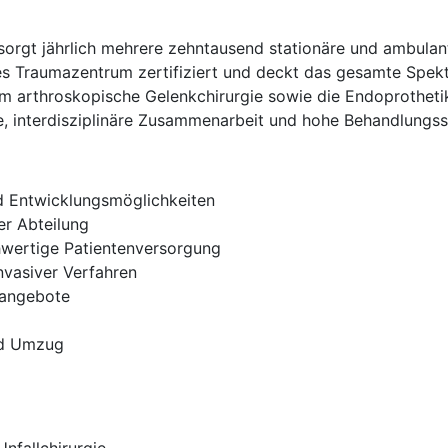
ersorgt jährlich mehrere zehntausend stationäre und ambulan
les Traumazentrum zertifiziert und deckt das gesamte Spekt
rem arthroskopische Gelenkchirurgie sowie die Endoprothet
, interdisziplinäre Zusammenarbeit und hohe Behandlungsst
nd Entwicklungsmöglichkeiten
er Abteilung
chwertige Patientenversorgung
nvasiver Verfahren
sangebote
nd Umzug