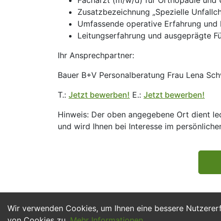
Facharzt (m/w/d) für Orthopädie und U
Zusatzbezeichnung „Spezielle Unfallch
Umfassende operative Erfahrung und 
Leitungserfahrung und ausgeprägte Fü
Ihr Ansprechpartner:
Bauer B+V Personalberatung Frau Lena Sch
T.:
Jetzt bewerben!
E.:
Jetzt bewerben!
Hinweis: Der oben angegebene Ort dient ledi
und wird Ihnen bei Interesse im persönliche
Wir verwenden Cookies, um Ihnen eine bessere Nutzerer
von Cookies zu.
Mehr Informationen