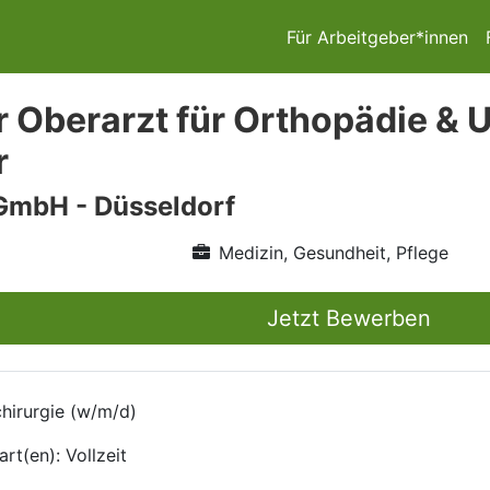
Für Arbeitgeber*innen
r Oberarzt für Orthopädie & U
r
GmbH - Düsseldorf
Medizin, Gesundheit, Pflege
Jetzt Bewerben
chirurgie (w/m/d)
rt(en): Vollzeit