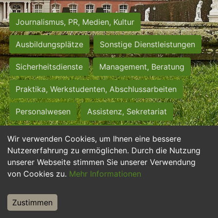
Journalismus, PR, Medien, Kultur
Ausbildungsplätze
Sonstige Dienstleistungen
Sicherheitsdienste
Management, Beratung
Praktika, Werkstudenten, Abschlussarbeiten
Personalwesen
Assistenz, Sekretariat
Hilfskräfte, Aushilfs- und Nebenjobs
Wir verwenden Cookies, um Ihnen eine bessere
Nutzererfahrung zu ermöglichen. Durch die Nutzung
Einkauf, Logistik, Materialwirtschaft
unserer Webseite stimmen Sie unserer Verwendung
von Cookies zu.
Mehr Informationen
Weiterbildung, Studium, duale Ausbildung
Tourismus
Rechtswesen
IT, Software
Zustimmen