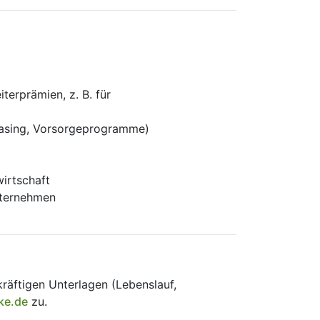
terprämien, z. B. für
leasing, Vorsorgeprogramme)
wirtschaft
nternehmen
kräftigen Unterlagen (Lebenslauf,
ke.de
zu.