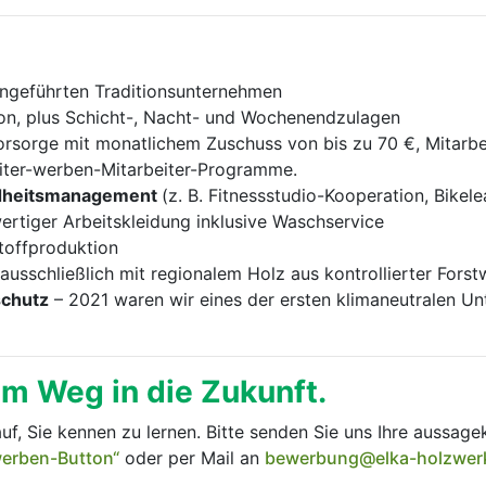
engeführten Traditionsunternehmen
ion, plus Schicht-, Nacht- und Wochenendzulagen
orsorge mit monatlichem Zuschuss von bis zu 70 €, Mitarbei
iter-werben-Mitarbeiter-Programme.
ndheitsmanagement
(z. B. Fitnessstudio-Kooperation, Bike
ertiger Arbeitskleidung inklusive Waschservice
toffproduktion
ausschließlich mit regionalem Holz aus kontrollierter Forst
schutz
– 2021 waren wir eines der ersten klimaneutralen U
em Weg in die Zukunft.
f, Sie kennen zu lernen. Bitte senden Sie uns Ihre aussage
erben-Button“
oder per Mail an
bewerbung@elka-holzwer