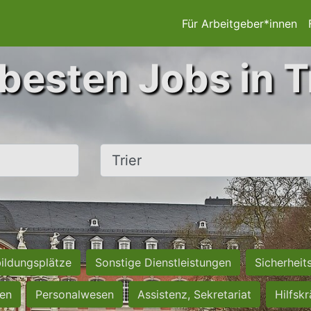
Für Arbeitgeber*innen
besten Jobs in T
Ort, Stadt
ildungsplätze
Sonstige Dienstleistungen
Sicherheit
ten
Personalwesen
Assistenz, Sekretariat
Hilfsk