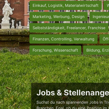
Einkauf, Logistik, Materialwirtschaft
W
Marketing, Werbung, Design
Ingenieu
Selbstständigkeit, Freelancer, Franchise
Finanzen, Controlling, Verwaltung
Öff
Forschung, Wissenschaft
Bildung, Erz
Jobs & Stellenange
Suchst du nach spannenden Jobs in Trie
Branchen. Egal, ob du eine Position im 