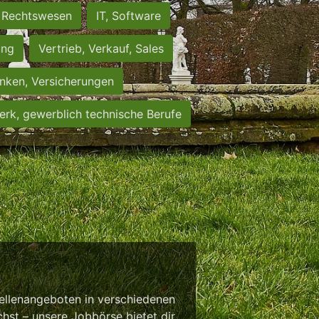
Rechtswesen
IT, Software
ung
Vertrieb, Verkauf, Sales
nken, Versicherungen
rk, gewerblich technische Berufe
tellenangeboten in verschiedenen
chst – unsere Jobbörse bietet dir