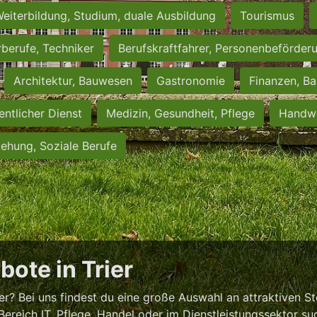
eiterbildung, Studium, duale Ausbildung
Tourismus
rberufe, Techniker
Berufskraftfahrer, Personenbeförder
Architektur, Bauwesen
Gastronomie
Finanzen, Ba
entlicher Dienst
Medizin, Gesundheit, Pflege
Handwe
iehung, Soziale Berufe
bote in Trier
r? Bei uns findest du eine große Auswahl an attraktiven S
Bereich IT, Pflege, Handel oder im Dienstleistungssektor su