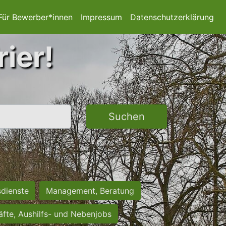
Für Bewerber*innen
Impressum
Datenschutzerklärung
rier!
Suchen
sdienste
Management, Beratung
räfte, Aushilfs- und Nebenjobs