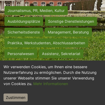
Journalismus, PR, Medien, Kultur
Ausbildungsplätze
Sonstige Dienstleistungen
Sicherheitsdienste
Management, Beratung
Praktika, Werkstudenten, Abschlussarbeiten
Personalwesen
Assistenz, Sekretariat
Hilfskräfte, Aushilfs- und Nebenjobs
Wir verwenden Cookies, um Ihnen eine bessere
Nutzererfahrung zu ermöglichen. Durch die Nutzung
Einkauf, Logistik, Materialwirtschaft
unserer Webseite stimmen Sie unserer Verwendung
von Cookies zu.
Mehr Informationen
Weiterbildung, Studium, duale Ausbildung
Tourismus
Rechtswesen
IT, Software
Zustimmen