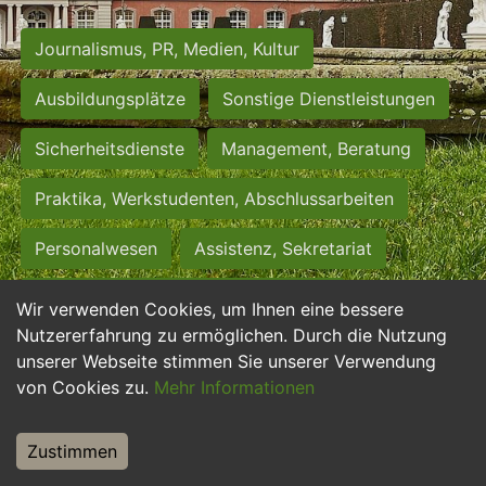
Journalismus, PR, Medien, Kultur
Ausbildungsplätze
Sonstige Dienstleistungen
Sicherheitsdienste
Management, Beratung
Praktika, Werkstudenten, Abschlussarbeiten
Personalwesen
Assistenz, Sekretariat
Hilfskräfte, Aushilfs- und Nebenjobs
Wir verwenden Cookies, um Ihnen eine bessere
Nutzererfahrung zu ermöglichen. Durch die Nutzung
Einkauf, Logistik, Materialwirtschaft
unserer Webseite stimmen Sie unserer Verwendung
von Cookies zu.
Mehr Informationen
Weiterbildung, Studium, duale Ausbildung
Tourismus
Rechtswesen
IT, Software
Zustimmen