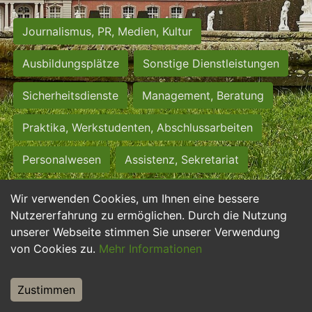
Journalismus, PR, Medien, Kultur
Ausbildungsplätze
Sonstige Dienstleistungen
Sicherheitsdienste
Management, Beratung
Praktika, Werkstudenten, Abschlussarbeiten
Personalwesen
Assistenz, Sekretariat
Hilfskräfte, Aushilfs- und Nebenjobs
Wir verwenden Cookies, um Ihnen eine bessere
Nutzererfahrung zu ermöglichen. Durch die Nutzung
Einkauf, Logistik, Materialwirtschaft
unserer Webseite stimmen Sie unserer Verwendung
von Cookies zu.
Mehr Informationen
Weiterbildung, Studium, duale Ausbildung
Tourismus
Rechtswesen
IT, Software
Zustimmen