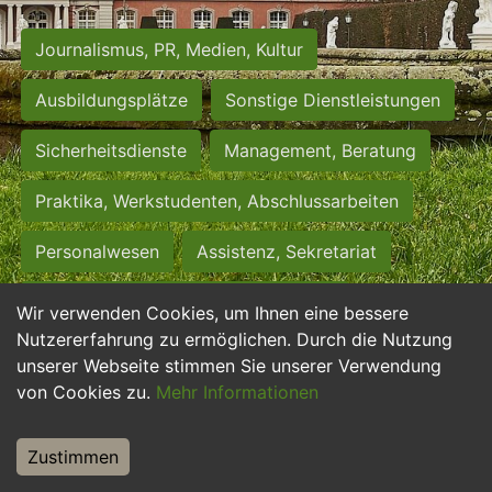
Journalismus, PR, Medien, Kultur
Ausbildungsplätze
Sonstige Dienstleistungen
Sicherheitsdienste
Management, Beratung
Praktika, Werkstudenten, Abschlussarbeiten
Personalwesen
Assistenz, Sekretariat
Hilfskräfte, Aushilfs- und Nebenjobs
Wir verwenden Cookies, um Ihnen eine bessere
Nutzererfahrung zu ermöglichen. Durch die Nutzung
Einkauf, Logistik, Materialwirtschaft
unserer Webseite stimmen Sie unserer Verwendung
von Cookies zu.
Mehr Informationen
Weiterbildung, Studium, duale Ausbildung
Tourismus
Rechtswesen
IT, Software
Zustimmen