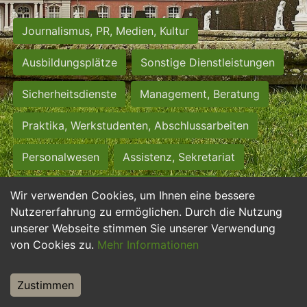
Journalismus, PR, Medien, Kultur
Ausbildungsplätze
Sonstige Dienstleistungen
Sicherheitsdienste
Management, Beratung
Praktika, Werkstudenten, Abschlussarbeiten
Personalwesen
Assistenz, Sekretariat
Hilfskräfte, Aushilfs- und Nebenjobs
Wir verwenden Cookies, um Ihnen eine bessere
Nutzererfahrung zu ermöglichen. Durch die Nutzung
Einkauf, Logistik, Materialwirtschaft
unserer Webseite stimmen Sie unserer Verwendung
von Cookies zu.
Mehr Informationen
Weiterbildung, Studium, duale Ausbildung
Tourismus
Rechtswesen
IT, Software
Zustimmen