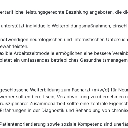
ertarifliche, leistungsgerechte Bezahlung angeboten, die d
k unterstützt individuelle Weiterbildungsmaßnahmen, einsch
 notwendigen neurologischen und internistischen Untersu
ewährleisten.
exible Arbeitszeitmodelle ermöglichen eine bessere Vereinb
 bietet ein umfassendes betriebliches Gesundheitsmanageme
geschlossene Weiterbildung zum Facharzt (m/w/d) für Neur
erber sollten bereit sein, Verantwortung zu übernehmen un
rdisziplinärer Zusammenarbeit sollte eine zentrale Eigensch
 Erfahrungen in der Diagnostik und Behandlung von chroni
atientenorientierung sowie soziale Kompetenz sind unerläs