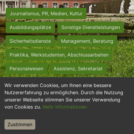
Journalismus, PR, Medien, Kultur
Ausbildungsplätze
Sonstige Dienstleistungen
Sicherheitsdienste
Management, Beratung
Praktika, Werkstudenten, Abschlussarbeiten
Personalwesen
Assistenz, Sekretariat
Hilfskräfte, Aushilfs- und Nebenjobs
Wir verwenden Cookies, um Ihnen eine bessere
Nutzererfahrung zu ermöglichen. Durch die Nutzung
Einkauf, Logistik, Materialwirtschaft
unserer Webseite stimmen Sie unserer Verwendung
von Cookies zu.
Mehr Informationen
Weiterbildung, Studium, duale Ausbildung
Tourismus
Rechtswesen
IT, Software
Zustimmen