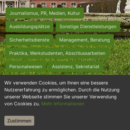
Journalismus, PR, Medien, Kultur
Ausbildungsplätze
Sonstige Dienstleistungen
Sicherheitsdienste
Management, Beratung
Praktika, Werkstudenten, Abschlussarbeiten
Personalwesen
Assistenz, Sekretariat
Hilfskräfte, Aushilfs- und Nebenjobs
Wir verwenden Cookies, um Ihnen eine bessere
Nutzererfahrung zu ermöglichen. Durch die Nutzung
Einkauf, Logistik, Materialwirtschaft
unserer Webseite stimmen Sie unserer Verwendung
von Cookies zu.
Mehr Informationen
Weiterbildung, Studium, duale Ausbildung
Tourismus
Rechtswesen
IT, Software
Zustimmen