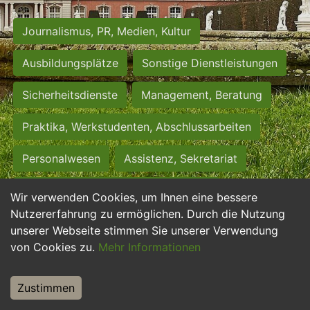
Journalismus, PR, Medien, Kultur
Ausbildungsplätze
Sonstige Dienstleistungen
Sicherheitsdienste
Management, Beratung
Praktika, Werkstudenten, Abschlussarbeiten
Personalwesen
Assistenz, Sekretariat
Hilfskräfte, Aushilfs- und Nebenjobs
Wir verwenden Cookies, um Ihnen eine bessere
Nutzererfahrung zu ermöglichen. Durch die Nutzung
Einkauf, Logistik, Materialwirtschaft
unserer Webseite stimmen Sie unserer Verwendung
von Cookies zu.
Mehr Informationen
Weiterbildung, Studium, duale Ausbildung
Tourismus
Rechtswesen
IT, Software
Zustimmen