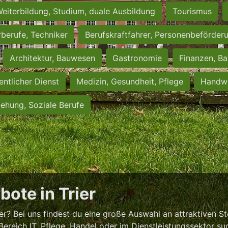
eiterbildung, Studium, duale Ausbildung
Tourismus
rberufe, Techniker
Berufskraftfahrer, Personenbeförder
Architektur, Bauwesen
Gastronomie
Finanzen, Ba
entlicher Dienst
Medizin, Gesundheit, Pflege
Handwe
iehung, Soziale Berufe
bote in Trier
r? Bei uns findest du eine große Auswahl an attraktiven S
Bereich IT, Pflege, Handel oder im Dienstleistungssektor su