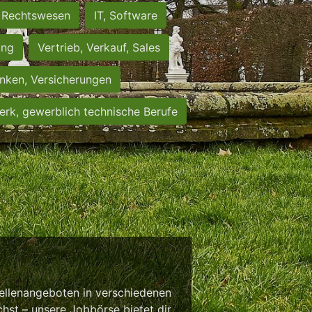
Rechtswesen
IT, Software
ung
Vertrieb, Verkauf, Sales
nken, Versicherungen
rk, gewerblich technische Berufe
tellenangeboten in verschiedenen
chst – unsere Jobbörse bietet dir