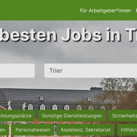
Für Arbeitgeber*innen
besten Jobs in T
Ort, Stadt
ildungsplätze
Sonstige Dienstleistungen
Sicherheit
ten
Personalwesen
Assistenz, Sekretariat
Hilfsk