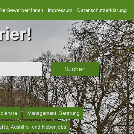
Für Bewerber*innen
Impressum
Datenschutzerklärung
rier!
Suchen
sdienste
Management, Beratung
räfte, Aushilfs- und Nebenjobs