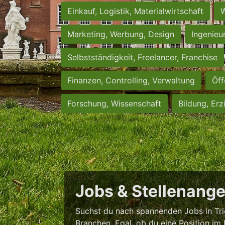
Einkauf, Logistik, Materialwirtschaft
W
Marketing, Werbung, Design
Ingenieu
Selbstständigkeit, Freelancer, Franchise
Finanzen, Controlling, Verwaltung
Öff
Forschung, Wissenschaft
Bildung, Erz
Jobs & Stellenange
Suchst du nach spannenden Jobs in Trie
Branchen. Egal, ob du eine Position im 