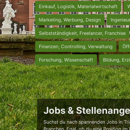
Einkauf, Logistik, Materialwirtschaft
W
Marketing, Werbung, Design
Ingenieu
Selbstständigkeit, Freelancer, Franchise
Finanzen, Controlling, Verwaltung
Öff
Forschung, Wissenschaft
Bildung, Erz
Jobs & Stellenange
Suchst du nach spannenden Jobs in Trie
Branchen. Egal, ob du eine Position im 