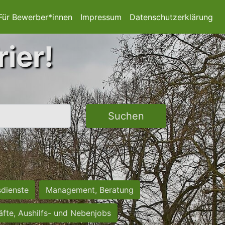
Für Bewerber*innen
Impressum
Datenschutzerklärung
rier!
Suchen
sdienste
Management, Beratung
räfte, Aushilfs- und Nebenjobs