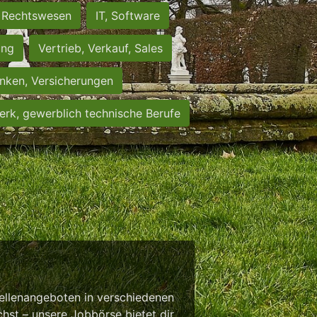
Rechtswesen
IT, Software
ung
Vertrieb, Verkauf, Sales
nken, Versicherungen
rk, gewerblich technische Berufe
tellenangeboten in verschiedenen
chst – unsere Jobbörse bietet dir