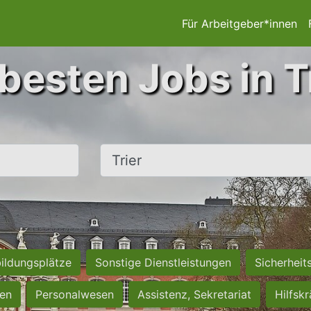
Für Arbeitgeber*innen
besten Jobs in T
Ort, Stadt
ildungsplätze
Sonstige Dienstleistungen
Sicherheit
ten
Personalwesen
Assistenz, Sekretariat
Hilfsk