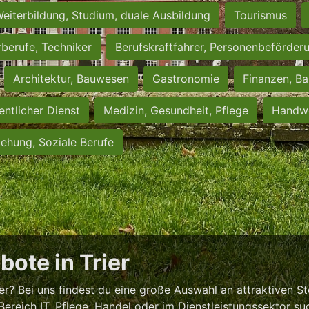
eiterbildung, Studium, duale Ausbildung
Tourismus
rberufe, Techniker
Berufskraftfahrer, Personenbeförder
Architektur, Bauwesen
Gastronomie
Finanzen, Ba
entlicher Dienst
Medizin, Gesundheit, Pflege
Handwe
iehung, Soziale Berufe
bote in Trier
r? Bei uns findest du eine große Auswahl an attraktiven S
Bereich IT, Pflege, Handel oder im Dienstleistungssektor su